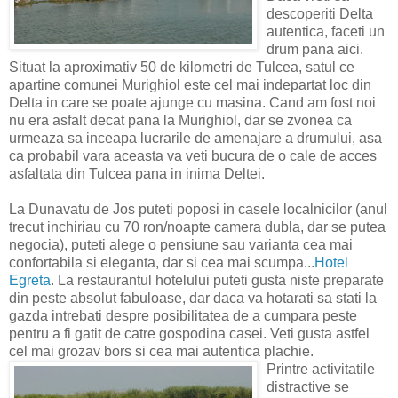
descoperiti Delta
autentica, faceti un
drum pana aici.
Situat la aproximativ 50 de kilometri de Tulcea, satul ce
apartine comunei Murighiol este cel mai indepartat loc din
Delta in care se poate ajunge cu masina. Cand am fost noi
nu era asfalt decat pana la Murighiol, dar se zvonea ca
urmeaza sa inceapa lucrarile de amenajare a drumului, asa
ca probabil vara aceasta va veti bucura de o cale de acces
asfaltata din Tulcea pana in inima Deltei.
La Dunavatu de Jos puteti poposi in casele localnicilor (anul
trecut inchiriau cu 70 ron/noapte camera dubla, dar se putea
negocia), puteti alege o pensiune sau varianta cea mai
confortabila si eleganta, dar si cea mai scumpa...
Hotel
Egreta
. La restaurantul hotelului puteti gusta niste preparate
din peste absolut fabuloase, dar daca va hotarati sa stati la
gazda intrebati despre posibilitatea de a cumpara peste
pentru a fi gatit de catre gospodina casei. Veti gusta astfel
cel mai grozav bors si cea mai autentica plachie.
Printre activitatile
distractive se