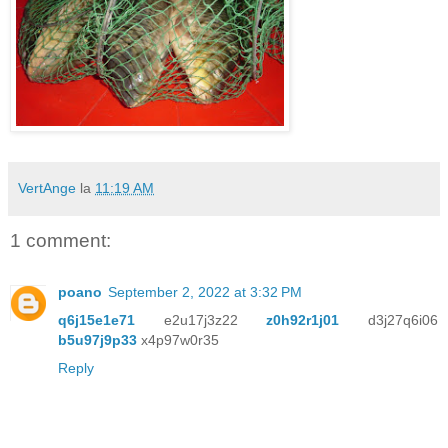
VertAnge
la
11:19 AM
1 comment:
poano
September 2, 2022 at 3:32 PM
q6j15e1e71
e2u17j3z22
z0h92r1j01
d3j27q6i06
b5u97j9p33
x4p97w0r35
Reply