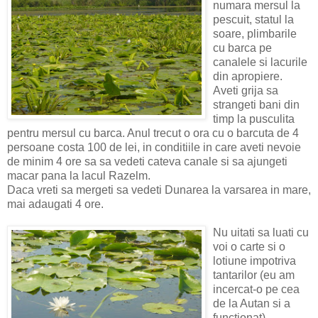
numara mersul la
pescuit, statul la
soare, plimbarile
cu barca pe
canalele si lacurile
din apropiere.
Aveti grija sa
strangeti bani din
timp la pusculita
pentru mersul cu barca. Anul trecut o ora cu o barcuta de 4
persoane costa 100 de lei, in conditiile in care aveti nevoie
de minim 4 ore sa sa vedeti cateva canale si sa ajungeti
macar pana la lacul Razelm.
Daca vreti sa mergeti sa vedeti Dunarea la varsarea in mare,
mai adaugati 4 ore.
Nu uitati sa luati cu
voi o carte si o
lotiune impotriva
tantarilor (eu am
incercat-o pe cea
de la Autan si a
functionat).