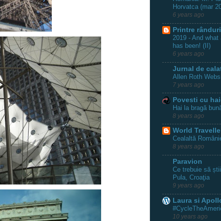
Horvatca (mar 2
6 years ago
Printre rânduri
2019 - And what a
has been! (II)
6 years ago
Jurnal de cala
Allen Roth Webs
7 years ago
Povesti cu hai
Hai la bragă bun
8 years ago
World Travelle
Cealaltă Românie
8 years ago
Paravion
Ce trebuie să ști
Pula, Croaţia
9 years ago
Laura si Apoll
#CycleTheAmeric
10 years ago