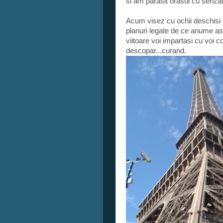
si am parasit orasul cu senza
Acum visez cu ochii deschisi l
planuri legate de ce anume a
viitoare voi impartasi cu voi 
descopar...curand.