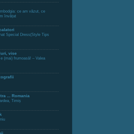
ambodgia: ce am văzut, ce
am învățat
calatori
at Special Dress(Style Tips
uri, vise
e (mai) frumoasă! – Valea
tografii
ra ... Romania
ardea, Timiș
k
niu
ii