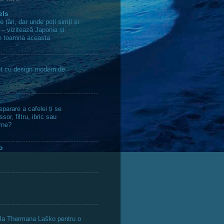
els
țări, dar unde poți simți și
i – vizitează Japonia și
n toamna aceasta
lot cu design modern de
a
parare a cafelei ți se
sor, filtru, ibric sau
rne?
o
 la Thermana Laško pentru o