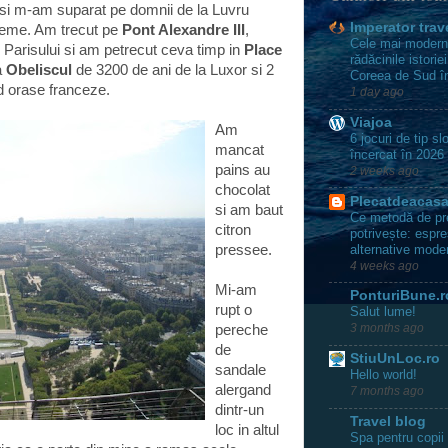
si m-am suparat pe domnii de la Luvru
Imperator trav
reme. Am trecut pe
Pont Alexandre III
,
Cele mai moderne 
 Parisului si am petrecut ceva timp in
Place
rădăcinile istorie
a
Obeliscul
de 3200 de ani de la Luxor si 2
Coreea de Sud î
nd orase franceze.
1 day ago
Viajoa
Am
6 jocuri de tip s
mancat
încercat în 2026
pains au
2 weeks ago
chocolat
Plecatdeacas
si am baut
Ce metodă de pre
citron
potrivește: espres
alternative mode
pressee.
4 weeks ago
Mi-am
PonturiBune.r
rupt o
Salut lume!
3 months ago
pereche
de
StiuUnLoc.ro
sandale
Hello world!
alergand
7 months ago
dintr-un
Travel blog
loc in altul
Spa pentru copii