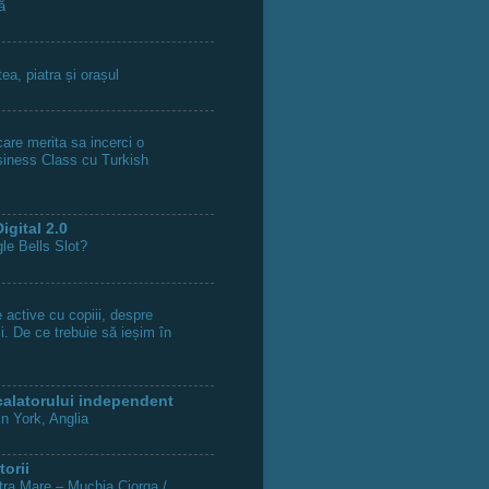
ă
tea, piatra și orașul
are merita sa incerci o
siness Class cu Turkish
igital 2.0
le Bells Slot?
 active cu copiii, despre
ii. De ce trebuie să ieșim în
calatorului independent
in York, Anglia
torii
ra Mare – Muchia Ciorga /