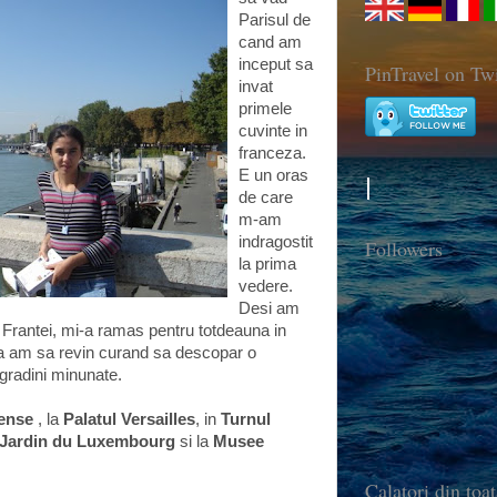
Parisul de
cand am
inceput sa
PinTravel on Twi
invat
primele
cuvinte in
franceza.
E un oras
de care
m-am
indragostit
Followers
la prima
vedere.
Desi am
la Frantei, mi-a ramas pentru totdeauna in
 ca am sa revin curand sa descopar o
gradini minunate.
ense
, la
Palatul Versailles
, in
Turnul
Jardin du Luxembourg
si la
Musee
Calatori din toat