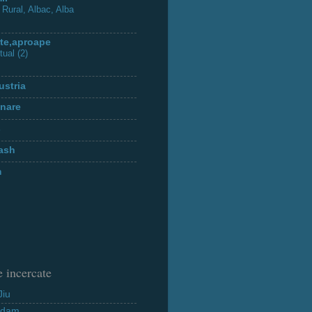
 Rural, Albac, Alba
te,aproape
tual (2)
ustria
inare
s
tash
m
 incercate
Jiu
rdam