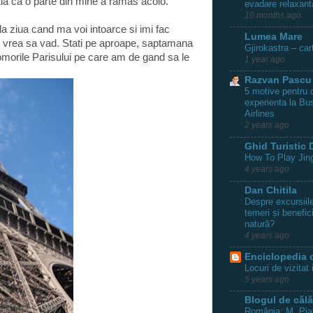
tia ca o parte din mine a ramas acolo.
evadare relaxant
10 months ago
a ziua cand ma voi intoarce si imi fac
Lumea Mare
s vrea sa vad. Stati pe aproape, saptamana
Gjirokastra – car
comorile Parisului pe care am de gand sa le
1 year ago
Razvan Pascu
5 motive pentru c
experienta la Bu
Airlines
2 years ago
Ghid Turistic D
How To Play Jing
4 years ago
Dan Chitila
Despre excursiile
temeri și benefic
natură?
4 years ago
Enciclopedia 
Locuri de vizitat 
5 years ago
Blogul de călă
România: M. Piat