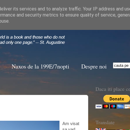
liver its services and to analyze traffic. Your IP address and u
rmance and security metrics to ensure quality of service, gene
buse.
Naxos de la 199E/7nopti
Despre noi
Daca iti place ce
Translate
Am visat
sa vad