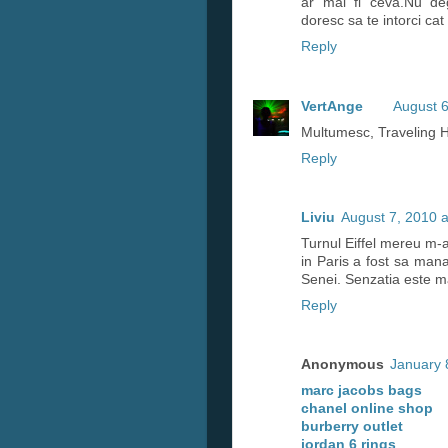
ar mai fi ceva.Nu dege
doresc sa te intorci ca
Reply
VertAnge
August 6
Multumesc, Traveling 
Reply
Liviu
August 7, 2010 
Turnul Eiffel mereu m-a
in Paris a fost sa man
Senei. Senzatia este m
Reply
Anonymous
January 
marc jacobs bags
chanel online shop
burberry outlet
jordan 6 rings