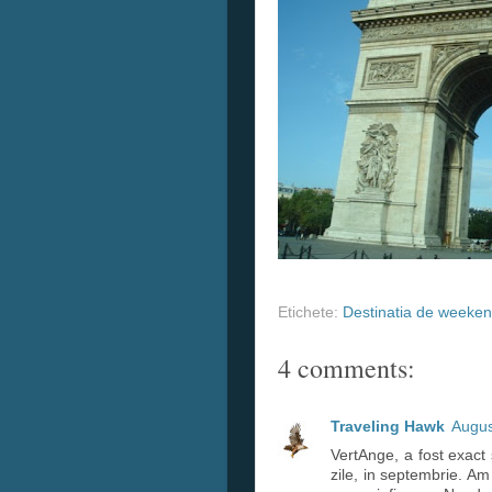
Etichete:
Destinatia de weeke
4 comments:
Traveling Hawk
Augus
VertAnge, a fost exact
zile, in septembrie. Am 