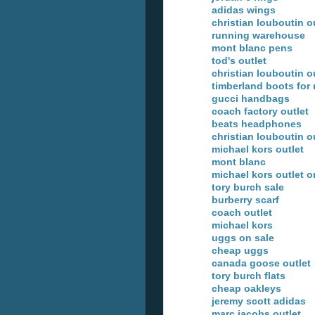
adidas wings
christian louboutin o
running warehouse
mont blanc pens
tod's outlet
christian louboutin o
timberland boots for
gucci handbags
coach factory outlet
beats headphones
christian louboutin o
michael kors outlet
mont blanc
michael kors outlet o
tory burch sale
burberry scarf
coach outlet
michael kors
uggs on sale
cheap uggs
canada goose outlet
tory burch flats
cheap oakleys
jeremy scott adidas
marc jacobs outlet