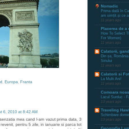
Nomadic
Prima dată în C
am simțit și ce 
11 years ago
Placerea de a 
How To Select Th
For Women)
11 years ago
Calatorii, gand
Din șa, România 
Siriului
11 years ago
Calatorii si Fo
La Multi Ani!
nd
,
Europa
,
Franta
11 years ago
Comoara noast
Lacul Surduc - F
13 years ago
Traveling Haw
t 6, 2010 at 8:42 AM
Schimbare dome
 senzatia mea cand l-am vazut prima data, 3
13 years ago
revenit, pentru 5 zile, in ianuarie si parca tot
Geografia Lum