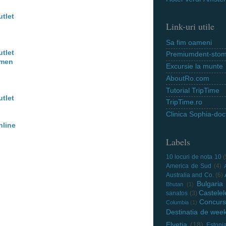
utlet
Link-uri utile
Sa fim oameni
utlet
Premiumdent-stoma
 men
Excursie la munte
AboutRo.com
Tutorial TripTime
utlet
TripTime.ro
Clinica Sophia-doct
nline
Labels
10 locuri de nota 10
(
America de Sud
(4)
Australia and Co.
(6)
Bulgaria
Bhutan
(1)
Castelel
sanatos
(3)
Concurs
Columbia
(1)
Destinatia de wee
Elvetia
(18)
Estoni