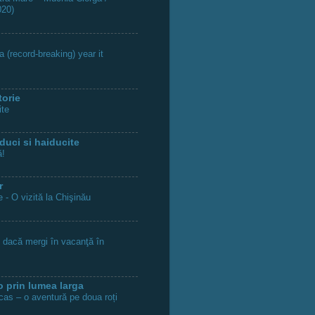
020)
 (record-breaking) year it
torie
ite
duci si haiducite
ă!
r
 - O vizită la Chişinău
i dacă mergi în vacanţă în
o prin lumea larga
as – o aventură pe doua roți