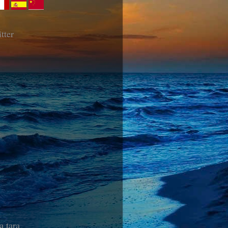
tter
a tara