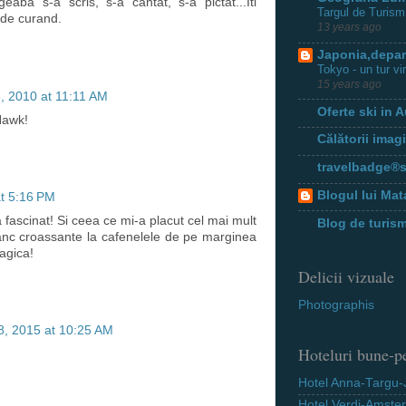
aba s-a scris, s-a cantat, s-a pictat...Iti
Targul de Turism
t de curand.
13 years ago
Japonia,depar
Tokyo - un tur vir
15 years ago
, 2010 at 11:11 AM
Oferte ski in A
Hawk!
Călătorii imag
travelbadge®
Blogul lui Ma
at 5:16 PM
 fascinat! Si ceea ce mi-a placut cel mai mult
Blog de turis
anc croassante la cafenelele de pe marginea
agica!
Delicii vizuale
Photographis
8, 2015 at 10:25 AM
Hoteluri bune-pe
Hotel Anna-Targu-
Hotel Verdi-Amste