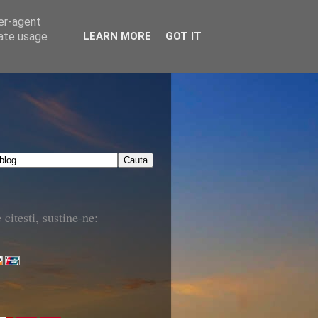
ser-agent
rate usage
LEARN MORE
GOT IT
 citesti, sustine-ne: