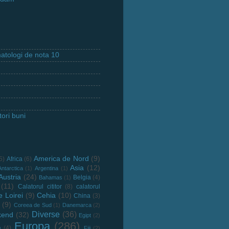
tologi de nota 10
ori buni
America de Nord
(9)
5)
Africa
(6)
Asia
(12)
Antarctica
(1)
Argentina
(1)
Austria
(24)
Belgia
(4)
Bahamas
(1)
(11)
Calatorul cititor
(8)
calatorul
e Loirei
(9)
Cehia
(10)
China
(3)
(9)
Coreea de Sud
(1)
Danemarca
(2)
Diverse
(36)
kend
(32)
Egipt
(2)
Europa
(286)
a
(4)
Fiji
(2)