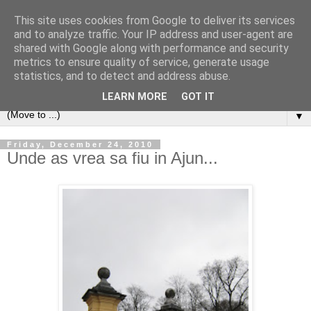
This site uses cookies from Google to deliver its services
and to analyze traffic. Your IP address and user-agent are
shared with Google along with performance and security
metrics to ensure quality of service, generate usage
statistics, and to detect and address abuse.
LEARN MORE
GOT IT
▼
Friday, December 24, 2010
Unde as vrea sa fiu in Ajun...