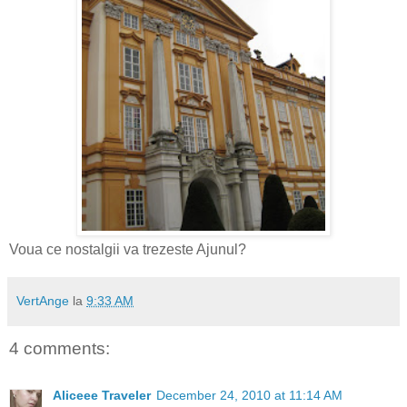
Voua ce nostalgii va trezeste Ajunul?
VertAnge
la
9:33 AM
4 comments:
Aliceee Traveler
December 24, 2010 at 11:14 AM