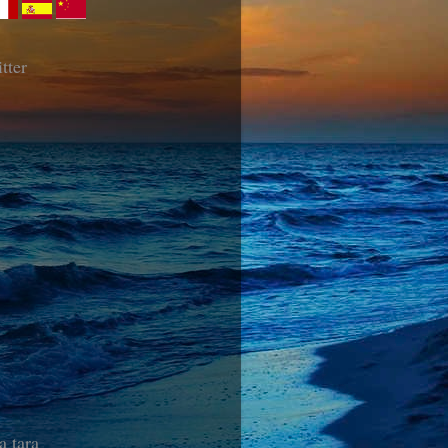
tter
a tara