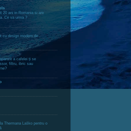
els
it 20 ani in Romania si are
ta. Ce va urma ?
lot cu design modern de
a
parare a cafelei ți se
sor, filtru, ibric sau
rne?
o
 la Thermana Laško pentru o
ă