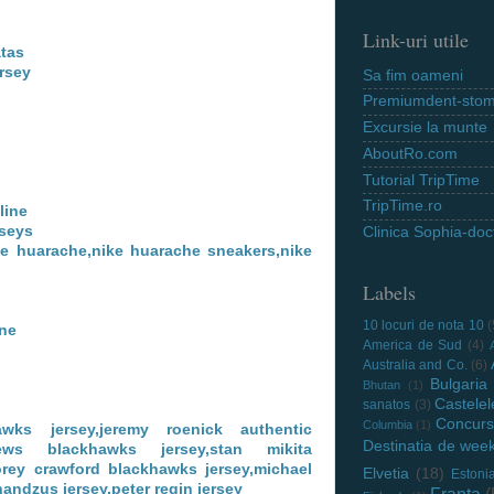
Link-uri utile
atas
ersey
Sa fim oameni
Premiumdent-stoma
Excursie la munte
AboutRo.com
Tutorial TripTime
TripTime.ro
line
rseys
Clinica Sophia-doct
ke huarache,nike huarache sneakers,nike
Labels
10 locuri de nota 10
(
ine
America de Sud
(4)
Australia and Co.
(6)
Bulgaria
Bhutan
(1)
Castelel
sanatos
(3)
Concurs
Columbia
(1)
wks jersey,jeremy roenick authentic
Destinatia de wee
oews blackhawks jersey,stan mikita
orey crawford blackhawks jersey,michael
Elvetia
(18)
Estoni
handzus jersey,peter regin jersey
Franta
(