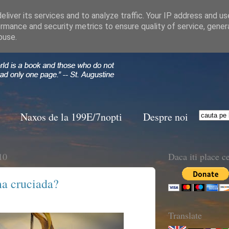
liver its services and to analyze traffic. Your IP address and u
rmance and security metrics to ensure quality of service, gene
buse.
Naxos de la 199E/7nopti
Despre noi
10
Daca iti place ce
ima cruciada?
Translate