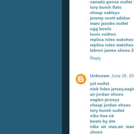
canada goose outlet
tory burch flats
cheap oakleys
jeremy scott adidas
marc jacobs outlet
ugg boots
louis vuitton
replica rolex watches
replica rolex watches
lebron james shoes 
Reply
Unknown
June 26, 20
ysl outlet
nick foles jersey,eagl
air jordan shoes
eagles jerseys
cheap jordan shoes
tory burch outlet
nike free uk
beats by dre
nike air max,air ma
shoes