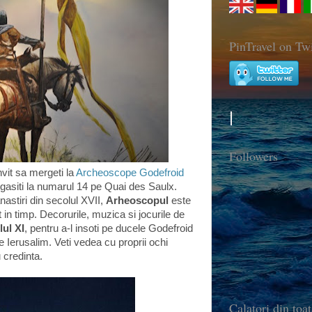
PinTravel on Twi
Followers
vit sa mergeti la
Archeoscope Godefroid
l gasiti la numarul 14 pe Quai des Saulx.
anastiri din secolul XVII,
Arheoscopul
este
t in timp. Decorurile, muzica si jocurile de
lul XI
, pentru a-l insoti pe ducele Godefroid
 Ierusalim. Veti vedea cu proprii ochi
u credinta.
Calatori din toat