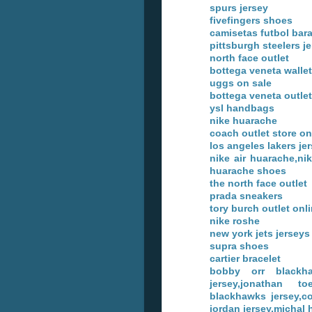
spurs jersey
fivefingers shoes
camisetas futbol bar
pittsburgh steelers j
north face outlet
bottega veneta wallet
uggs on sale
bottega veneta outlet
ysl handbags
nike huarache
coach outlet store on
los angeles lakers je
nike air huarache,ni
huarache shoes
the north face outlet
prada sneakers
tory burch outlet onl
nike roshe
new york jets jerseys
supra shoes
cartier bracelet
bobby orr blackha
jersey,jonathan t
blackhawks jersey,c
jordan jersey,michal 