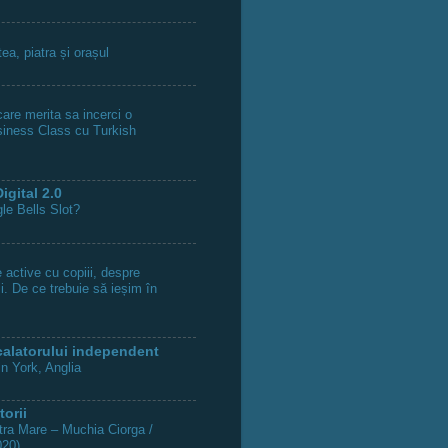
tea, piatra și orașul
are merita sa incerci o
siness Class cu Turkish
igital 2.0
le Bells Slot?
 active cu copiii, despre
ii. De ce trebuie să ieșim în
calatorului independent
in York, Anglia
torii
ra Mare – Muchia Ciorga /
020)