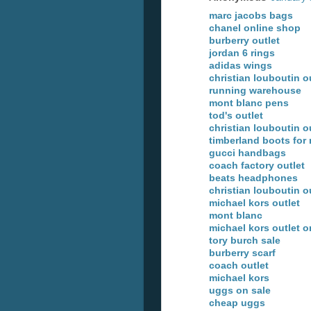
marc jacobs bags
chanel online shop
burberry outlet
jordan 6 rings
adidas wings
christian louboutin o
running warehouse
mont blanc pens
tod's outlet
christian louboutin o
timberland boots for
gucci handbags
coach factory outlet
beats headphones
christian louboutin o
michael kors outlet
mont blanc
michael kors outlet o
tory burch sale
burberry scarf
coach outlet
michael kors
uggs on sale
cheap uggs