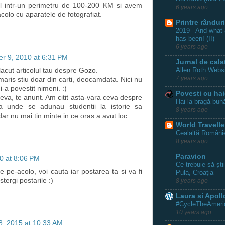
l intr-un perimetru de 100-200 KM si avem
6 years ago
colo cu aparatele de fotografiat.
Printre rânduri
2019 - And what a
has been! (II)
6 years ago
r 9, 2010 at 6:31 PM
Jurnal de cala
Allen Roth Webs
acut articolul tau despre Gozo.
7 years ago
ris stiu doar din carti, deocamdata. Nici nu
-a povestit nimeni. :)
Povesti cu hai
eva, te anunt. Am citit asta-vara ceva despre
Hai la bragă bun
 unde se adunau studentii la istorie sa
8 years ago
.dar nu mai tin minte in ce oras a avut loc.
World Travelle
Cealaltă Românie
8 years ago
Paravion
0 at 8:06 PM
Ce trebuie să ști
 pe-acolo, voi cauta iar postarea ta si va fi
Pula, Croaţia
stergi postarile :)
8 years ago
Laura si Apoll
#CycleTheAmeric
10 years ago
8, 2015 at 10:33 AM