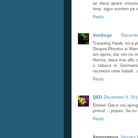
iar daca apare vreunu
timp, sigur suntem pe a
Reply
VertAnge
Decembe
Traveling Hawk, mi-a pl
Despre Rhodos si Marma
am ajuns, dar nici nu mi
Narnia, daca mai aflu c
o tabara in Germania
recreeze niste batalii..
Reply
QED
December 9, 201
Eheee! Daca voi ajunge
primul ... popas. Sa nu 
Reply
Anonymous
January 