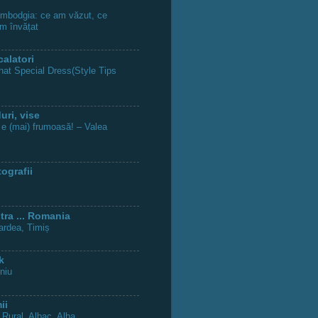
ambodgia: ce am văzut, ce
am învățat
calatori
at Special Dress(Style Tips
uri, vise
e (mai) frumoasă! – Valea
tografii
ra ... Romania
ardea, Timiș
k
niu
ii
 Rural, Albac, Alba