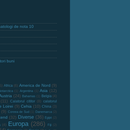
tologi de nota 10
ori buni
America de Nord
(9)
5)
Africa
(6)
Asia
(12)
Antarctica
(1)
Argentina
(1)
Austria
(24)
Belgia
(4)
Bahamas
(1)
(11)
Calatorul cititor
(8)
calatorul
e Loirei
(9)
Cehia
(10)
China
(3)
(9)
Coreea de Sud
(1)
Danemarca
(2)
Diverse
(36)
kend
(32)
Egipt
(2)
Europa
(286)
a
(4)
Fiji
(2)
54)