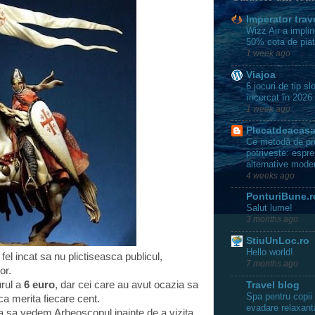
Imperator trav
Wizz Air a implin
50% cota de pia
1 week ago
Viajoa
6 jocuri de tip s
încercat în 2026
1 week ago
Plecatdeacas
Ce metodă de pre
potrivește: espres
alternative mode
4 weeks ago
PonturiBune.r
Salut lume!
3 months ago
StiuUnLoc.ro
Hello world!
fel incat sa nu plictiseasca publicul,
7 months ago
or.
urul a
6 euro
, dar cei care au avut ocazia sa
Travel blog
Spa pentru copii
a merita fiecare cent.
evadare relaxant
 sa vedem Arheoscopul inainte de a vizita