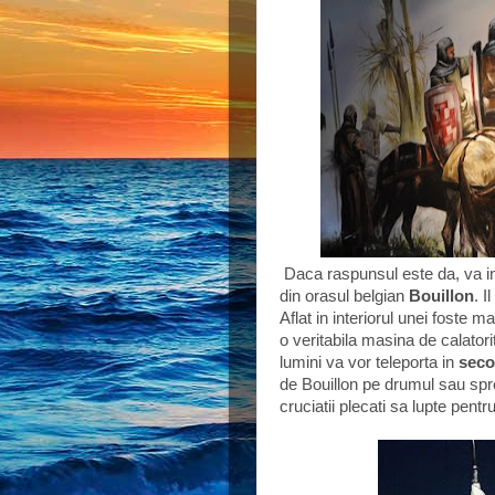
Daca raspunsul este da, va in
din orasul belgian
Bouillon
. I
Aflat in interiorul unei foste m
o veritabila masina de calatori
lumini va vor teleporta in
seco
de Bouillon pe drumul sau spre
cruciatii plecati sa lupte pentr