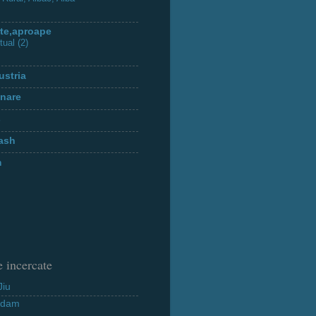
te,aproape
tual (2)
ustria
inare
s
tash
m
 incercate
Jiu
rdam