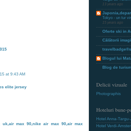
13 years ago
Japonia,depar
Tokyo - un tur vir
15 years ago
Oferte ski in A
Călătorii imag
2015
travelbadge®
Blogul lui Ma
Blog de turis
15 at 9:43 AM
Delicii vizuale
es elite jersey
Photographis
Hoteluri bune-pe
Hotel Anna-Targu-
x uk,air max 90,nike air max 90,air max
Hotel Verdi-Amste