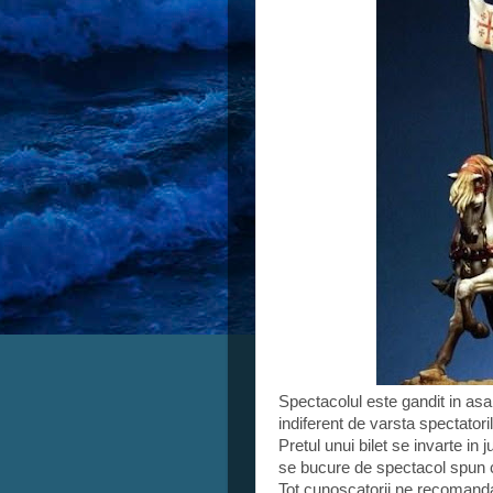
Spectacolul este gandit in asa 
indiferent de varsta spectatoril
Pretul unui bilet se invarte in j
se bucure de spectacol spun c
Tot cunoscatorii ne recomanda