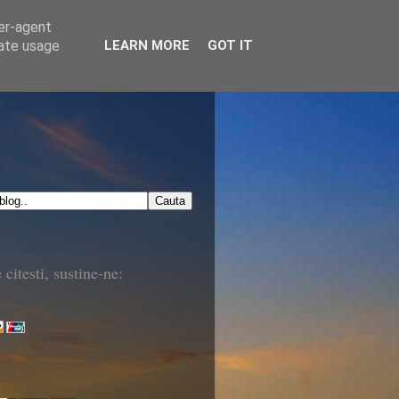
ser-agent
rate usage
LEARN MORE
GOT IT
 citesti, sustine-ne: