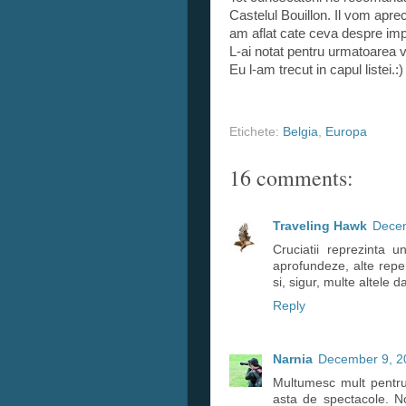
Castelul Bouillon. Il vom apre
am aflat cate ceva despre impo
L-ai notat pentru urmatoarea vi
Eu l-am trecut in capul listei.:)
Etichete:
Belgia
,
Europa
16 comments:
Traveling Hawk
Decem
Cruciatii reprezinta 
aprofundeze, alte rep
si, sigur, multe altele 
Reply
Narnia
December 9, 2
Multumesc mult pentru
asta de spectacole. 