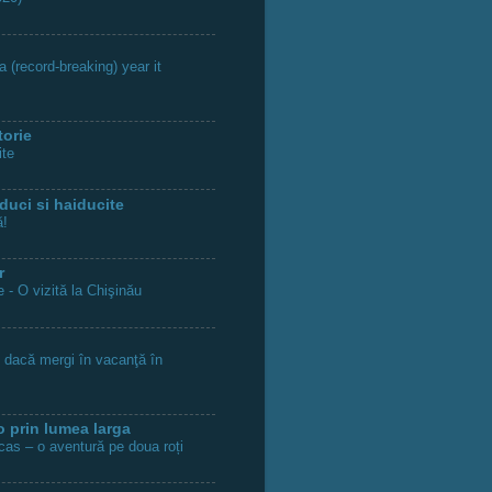
 (record-breaking) year it
torie
ite
duci si haiducite
ă!
r
 - O vizită la Chişinău
i dacă mergi în vacanţă în
o prin lumea larga
as – o aventură pe doua roți