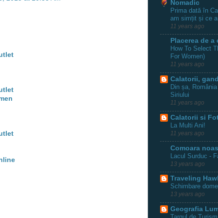
Nomadic
Prima dată în C
am simțit și ce 
11 years ago
Placerea de a 
How To Select Th
utlet
For Women)
11 years ago
Calatorii, gand
Din șa, România 
utlet
Siriului
 men
11 years ago
Calatorii si Fo
La Multi Ani!
utlet
11 years ago
Comoara noast
Lacul Surduc - F
nline
13 years ago
Traveling Haw
Schimbare dome
13 years ago
Geografia Lum
Targul de Turism