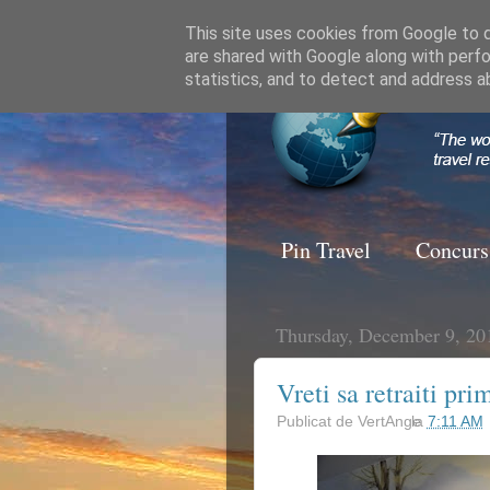
This site uses cookies from Google to de
are shared with Google along with perfo
statistics, and to detect and address a
Pin Travel
Concurs
Thursday, December 9, 20
Vreti sa retraiti pr
Publicat de
VertAnge
la
7:11 AM