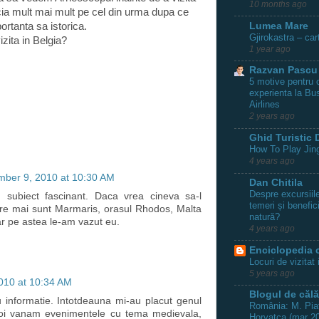
10 months ago
cia mult mai mult pe cel din urma dupa ce
Lumea Mare
rtanta sa istorica.
Gjirokastra – car
zita in Belgia?
1 year ago
Razvan Pascu
5 motive pentru c
experienta la Bu
Airlines
2 years ago
Ghid Turistic D
How To Play Jing
4 years ago
ber 9, 2010 at 10:30 AM
Dan Chitila
Despre excursiile
un subiect fascinant. Daca vrea cineva sa-l
temeri și benefic
ere mai sunt Marmaris, orasul Rhodos, Malta
natură?
dar pe astea le-am vazut eu.
4 years ago
Enciclopedia 
Locuri de vizitat 
5 years ago
010 at 10:34 AM
Blogul de călă
 informatie. Intotdeauna mi-au placut genul
România: M. Piat
Noi vanam evenimentele cu tema medievala,
Horvatca (mar 2