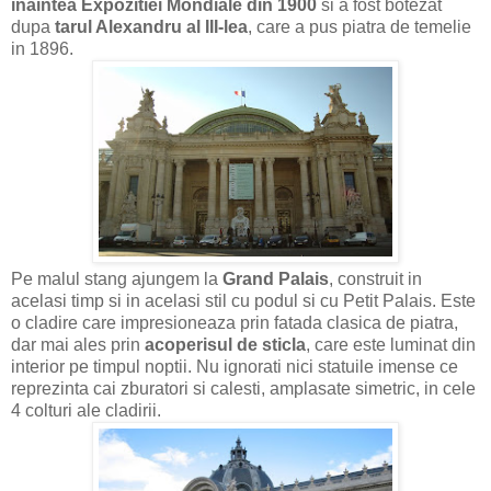
inaintea Expozitiei Mondiale din 1900
si a fost botezat
dupa
tarul Alexandru al III-lea
, care a pus piatra de temelie
in 1896.
Pe malul stang ajungem la
Grand Palais
, construit in
acelasi timp si in acelasi stil cu podul si cu Petit Palais. Este
o cladire care impresioneaza prin fatada clasica de piatra,
dar mai ales prin
acoperisul de sticla
, care este luminat din
interior pe timpul noptii. Nu ignorati nici statuile imense ce
reprezinta cai zburatori si calesti, amplasate simetric, in cele
4 colturi ale cladirii.