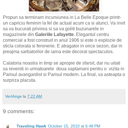
Propun sa terminam incursiunea in La Belle Epoque printr-
un capriciu feminin la fel de actual acum ca si atunci. Va invit
sa va bucurati privirea si sa va goliti buzunarele in
magazinele din
Galeriile Lafayette
. Elegantul centru
comercial a fost construit in anul 1906 si este o explozie de
sticla colorata si feronerie. E atragator in orice sezon, dar in
preajma sarbatorilor de iarna este decorat spectaculos.
Calatoria noastra in timp se apropie de sfarsit, dar nu uitati
sa reveniti in urmatoarele doua saptamani pentru o vizita in
Parisul avangardist si Parisul modern. La final, va asteapta o
surpriza placuta.
VertAnge
la
7:22 AM
9 comments:
Traveling Hawk
October 15, 2010 at 6:48 PM