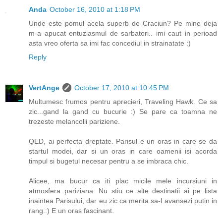
Anda
October 16, 2010 at 1:18 PM
Unde este pomul acela superb de Craciun? Pe mine deja
m-a apucat entuziasmul de sarbatori.. imi caut in perioad
asta vreo oferta sa imi fac concediul in strainatate :)
Reply
VertAnge
October 17, 2010 at 10:45 PM
Multumesc frumos pentru aprecieri, Traveling Hawk. Ce sa
zic...gand la gand cu bucurie :) Se pare ca toamna ne
trezeste melancolii pariziene.
QED, ai perfecta dreptate. Parisul e un oras in care se da
startul modei, dar si un oras in care oamenii isi acorda
timpul si bugetul necesar pentru a se imbraca chic.
Alicee, ma bucur ca iti plac micile mele incursiuni in
atmosfera pariziana. Nu stiu ce alte destinatii ai pe lista
inaintea Parisului, dar eu zic ca merita sa-l avansezi putin in
rang.:) E un oras fascinant.