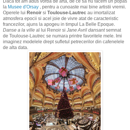
Daca tot am adus vorba de arta, de ce sa nu facem un popas
la
Musee d'Orsay
, pentru a cunoaste mai bine artistii vremii.
Operele lui
Renoir
si
Toulouse-Lautrec
au imortalizat
atmosfera epocii si acel joie de vivre atat de caracteristic
francezilor, ajuns la apogeu in timpul La Belle Epoque.
Danse a la ville
al lui Renoir si
Jane Avril dansant
semnat
de Toulouse-Lautrec se numara printre favoritele mele. Imi
imaginez modelele drept sufletul petrecerilor din cafenelele
de alta data.