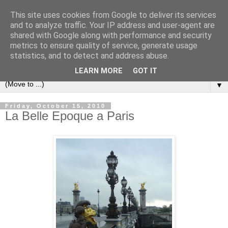
This site uses cookies from Google to deliver its services
and to analyze traffic. Your IP address and user-agent are
shared with Google along with performance and security
metrics to ensure quality of service, generate usage
statistics, and to detect and address abuse.
LEARN MORE
GOT IT
▼
Friday, October 15, 2010
La Belle Epoque a Paris