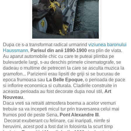
Dupa ce s-a transformat radical urmarind
viziunea baronului
Haussmann
,
Parisul din anii 1890-1900
era plin de viata.
Au aparut automobile chic cu care te puteai plimba pe
bulevardele largi, s-au deschis primele cinematografe, se
dadeau o multime de petreceri la care se asculta muzica la
gramofon... Parizienii erau lipsiti de griji si se bucurau de
epoca frumoasa sau
La Belle Epoque
, o perioada de pace
si inflorire economica si culturala. Cladirile construite in
aceasta perioada au fost decorate dupa noul stil,
Art
Nouveau
.
Daca vreti sa retraiti atmosfera boema a acelor vremuri
trebuie sa va incepeti micul tur prin traversarea celui mai
frumos pod de peste Sena,
Pont Alexandre III
.
Decorat exuberant cu felinare, cai inaripati, nimfe si
heruvimi, acest pod a fost dat in folosinta la scurt timp